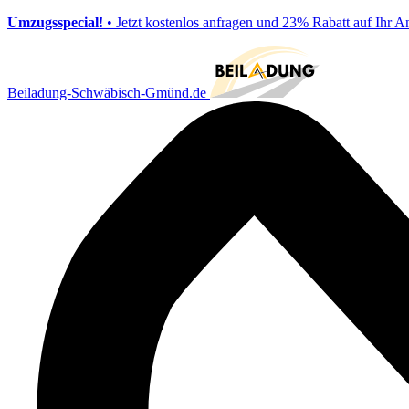
Umzugsspecial!
• Jetzt kostenlos anfragen und 23% Rabatt auf Ihr A
Beiladung-Schwäbisch-Gmünd.de