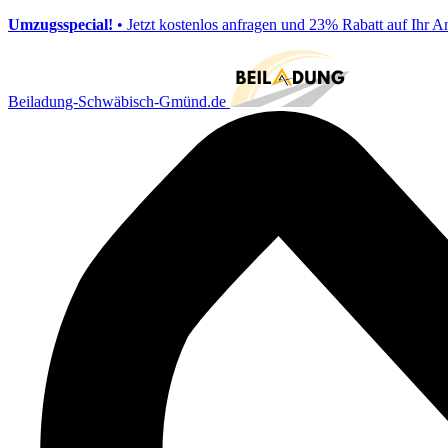
Umzugsspecial!
• Jetzt kostenlos anfragen und 23% Rabatt auf Ihr A
Beiladung-Schwäbisch-Gmünd.de