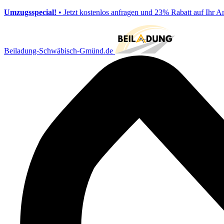
Umzugsspecial!
• Jetzt kostenlos anfragen und 23% Rabatt auf Ihr A
Beiladung-Schwäbisch-Gmünd.de