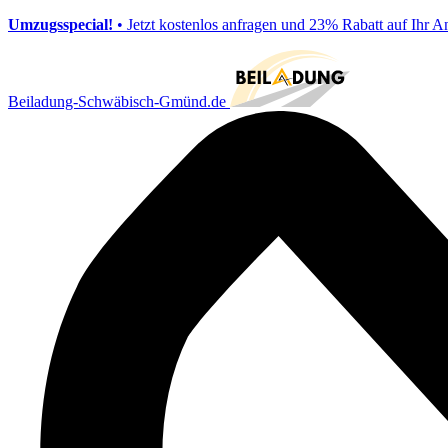
Umzugsspecial!
• Jetzt kostenlos anfragen und 23% Rabatt auf Ihr A
Beiladung-Schwäbisch-Gmünd.de