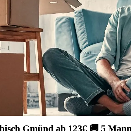
wäbisch Gmünd ab 123€ 🚚 5 Ma